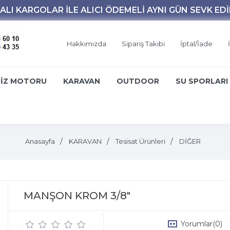
Hakkımızda
Sipariş Takibi
İptal/İade
İZ MOTORU
KARAVAN
OUTDOOR
SU SPORLARI
Anasayfa
KARAVAN
Tesisat Ürünleri
DİĞER
MANŞON KROM 3/8"
Yorumlar
(0)