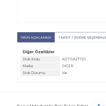
ÜRÜN AÇIKLAMASI
TAKSIT / ÖDEME SEÇENEKL
Diğer Özellikler
Stok Kodu
ADT11/A27720
Marka
DİĞER
Stok Durumu
Var