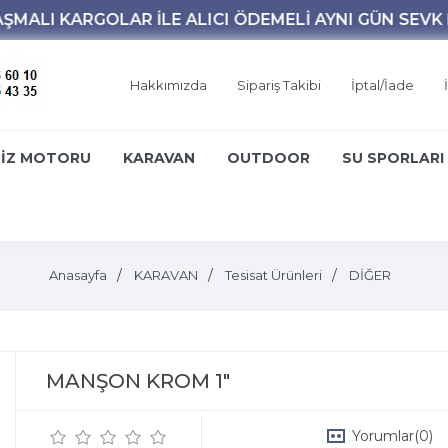
Hakkımızda
Sipariş Takibi
İptal/İade
İZ MOTORU
KARAVAN
OUTDOOR
SU SPORLARI
Anasayfa
KARAVAN
Tesisat Ürünleri
DİĞER
MANŞON KROM 1"
Yorumlar
(0)