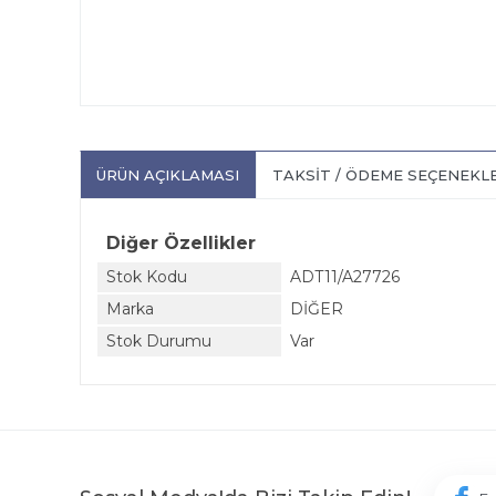
ÜRÜN AÇIKLAMASI
TAKSIT / ÖDEME SEÇENEKL
Diğer Özellikler
Stok Kodu
ADT11/A27726
Marka
DİĞER
Stok Durumu
Var