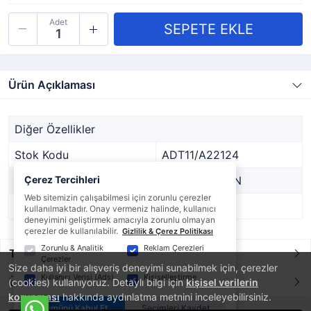
Adet
Ürün Açıklaması
Diğer Özellikler
Stok Kodu
ADT11/A22124
Marka
Çerez Tercihleri
MARİNE TOWN
Web sitemizin çalışabilmesi için zorunlu çerezler
Stok Durumu
Var
kullanılmaktadır. Onay vermeniz halinde, kullanıcı
deneyimini geliştirmek amacıyla zorunlu olmayan
çerezler de kullanılabilir.
Gizlilik & Çerez Politikası
Zorunlu & Analitik
Reklam Çerezleri
Taksit / Ödeme Seçenekleri
Çerezler
Size daha iyi bir alışveriş deneyimi sunabilmek için, çerezler
Kullanıcı Verisi (Ads)
Kişiselleştirme
Ürün Yorumları
(cookies) kullanıyoruz. Detaylı bilgi için
kişisel verilerin
korunması
hakkında aydınlatma metnini inceleyebilirsiniz.
Tümünü Kabul Et
Seçimleri Kaydet