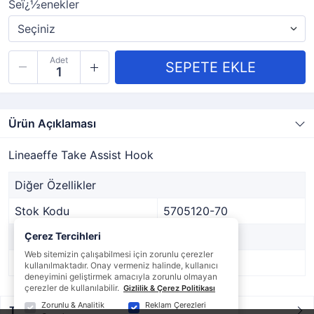
Seï¿½enekler
Adet
Ürün Açıklaması
Lineaeffe Take Assist Hook
Diğer Özellikler
Stok Kodu
5705120-70
Marka
Çerez Tercihleri
Lineaeffe
Web sitemizin çalışabilmesi için zorunlu çerezler
Stok Durumu
Var
kullanılmaktadır. Onay vermeniz halinde, kullanıcı
deneyimini geliştirmek amacıyla zorunlu olmayan
çerezler de kullanılabilir.
Gizlilik & Çerez Politikası
Zorunlu & Analitik
Reklam Çerezleri
Taksit / Ödeme Seçenekleri