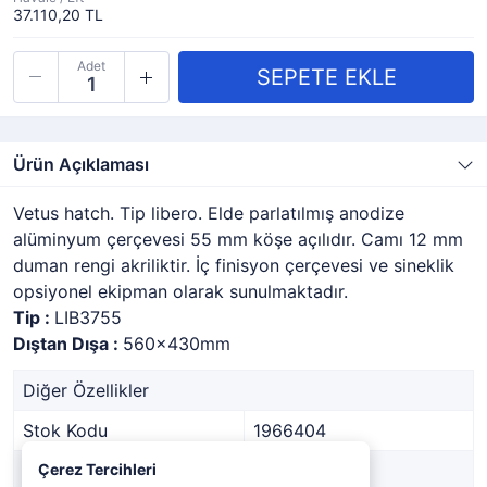
37.110,20 TL
Adet
Ürün Açıklaması
Vetus hatch. Tip libero. Elde parlatılmış anodize
alüminyum çerçevesi 55 mm köşe açılıdır. Camı 12 mm
duman rengi akriliktir. İç finisyon çerçevesi ve sineklik
opsiyonel ekipman olarak sunulmaktadır.
Tip :
LIB3755
Dıştan Dışa :
560x430mm
Diğer Özellikler
Stok Kodu
1966404
Marka
Çerez Tercihleri
-