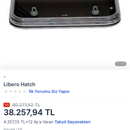
-
Libero Hatch
İlk Yorumu Siz Yapın
40.271,52 TL
%5
38.257,94 TL
4.257,15 TL×12
Ay'a Varan
Taksit Seçenekleri
Havale / Eft