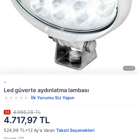
-
Led güverte aydınlatma lambası
İlk Yorumu Siz Yapın
4.966,28 TL
%5
4.717,97 TL
524,99 TL×12
Ay'a Varan
Taksit Seçenekleri
Havale / Eft