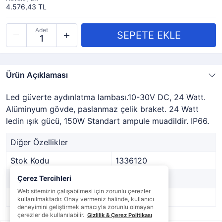
4.576,43 TL
Adet
Ürün Açıklaması
Led güverte aydınlatma lambası.10-30V DC, 24 Watt.
Alüminyum gövde, paslanmaz çelik braket. 24 Watt
ledin ışık gücü, 150W Standart ampule muadildir. IP66.
Diğer Özellikler
Stok Kodu
1336120
Marka
Çerez Tercihleri
-
Web sitemizin çalışabilmesi için zorunlu çerezler
Stok Durumu
Var
kullanılmaktadır. Onay vermeniz halinde, kullanıcı
deneyimini geliştirmek amacıyla zorunlu olmayan
çerezler de kullanılabilir.
Gizlilik & Çerez Politikası