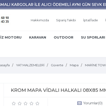
Hakkımızda
Sipariş Takibi
İptal/İade
İZ MOTORU
KARAVAN
OUTDOOR
SU SPORLARI
asayfa
YAT MALZEMELERİ
Güverte
Mapa
MARİNE TO
KROM MAPA VİDALI HALKALI 08X85 M
Yorumlar
(0)