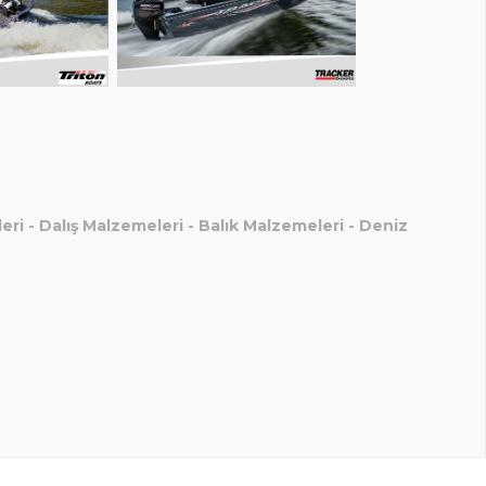
eri
-
Dalış Malzemeleri
-
Balık Malzemeleri
-
Deniz