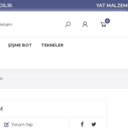
0
İletişim
ŞİŞME BOT
TEKNELER
WN
M
Yorum Yap