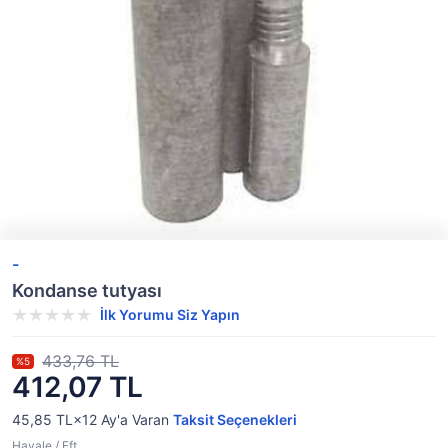
-
Kondanse tutyası
İlk Yorumu Siz Yapın
433,76 TL
%5
412,07 TL
45,85 TL×12
Ay'a Varan
Taksit Seçenekleri
Havale / Eft