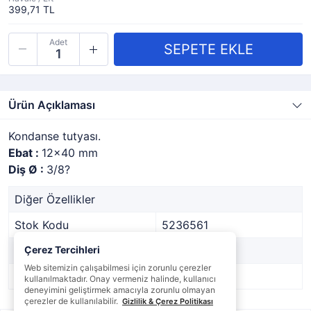
399,71 TL
Adet
Ürün Açıklaması
Kondanse tutyası.
Ebat :
12x40 mm
Diş Ø :
3/8?
Diğer Özellikler
Stok Kodu
5236561
Marka
Çerez Tercihleri
-
Web sitemizin çalışabilmesi için zorunlu çerezler
Stok Durumu
Var
kullanılmaktadır. Onay vermeniz halinde, kullanıcı
deneyimini geliştirmek amacıyla zorunlu olmayan
çerezler de kullanılabilir.
Gizlilik & Çerez Politikası