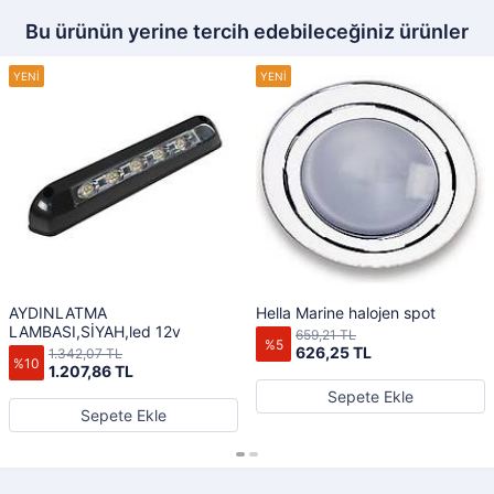
Bu ürünün yerine tercih edebileceğiniz ürünler
AYDINLATMA
Hella Marine halojen spot
LAMBASI,SİYAH,led 12v
659,21 TL
%5
626,25 TL
1.342,07 TL
%10
1.207,86 TL
Sepete Ekle
Sepete Ekle