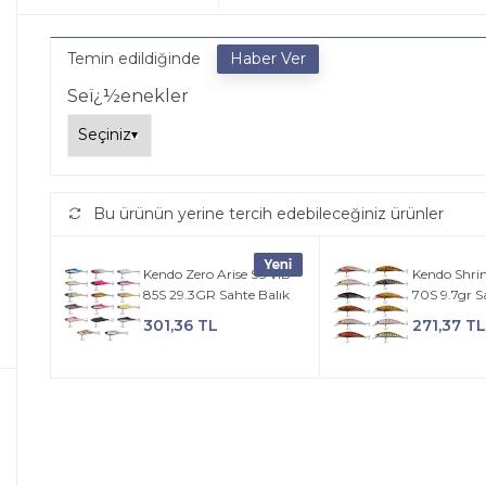
Temin edildiğinde
Seï¿½enekler
Bu ürünün yerine tercih edebileceğiniz ürünler
Kendo Zero Arise SS VIB
Kendo Shr
85S 29.3GR Sahte Balık
70S 9.7gr S
301,36 TL
271,37 TL