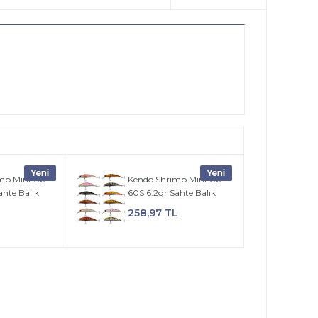
imp Minnow
Kendo Shrimp Minnow
ahte Balık
60S 6.2gr Sahte Balık
258,97 TL