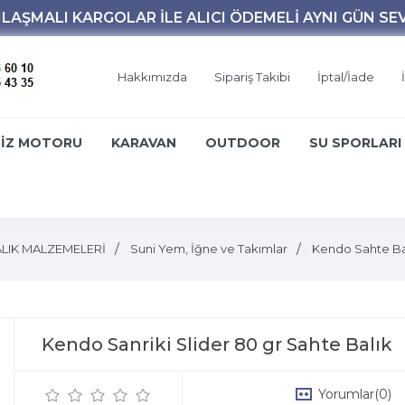
Hakkımızda
Sipariş Takibi
İptal/İade
İZ MOTORU
KARAVAN
OUTDOOR
SU SPORLARI
LIK MALZEMELERİ
Suni Yem, İğne ve Takımlar
Kendo Sahte Ba
Kendo Sanriki Slider 80 gr Sahte Balık
Yorumlar
(0)