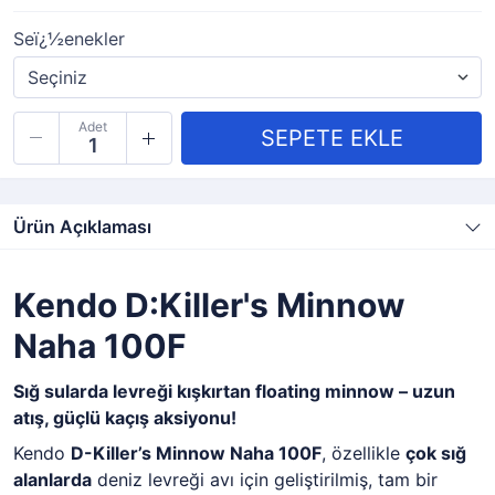
Seï¿½enekler
Adet
Ürün Açıklaması
Kendo D:Killer's Minnow
Naha 100F
Sığ sularda levreği kışkırtan floating minnow – uzun
atış, güçlü kaçış aksiyonu!
Kendo
D-Killer’s Minnow Naha 100F
, özellikle
çok sığ
alanlarda
deniz levreği avı için geliştirilmiş, tam bir