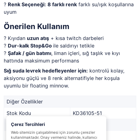
?
Renk Seçeneği:
8 farklı renk
farklı su/ışık koşullarına
uyum
Önerilen Kullanım
? Kıyıdan
uzun atış
+ kısa twitch darbeleri
?
Dur-kalk Stop&Go
ile saldırıyı tetikle
?
Şafak / gün batımı
, liman içleri, sığ taşlık ve kıyı
hattında maksimum performans
Sığ suda levrek hedefleyenler için:
kontrolü kolay,
aksiyonu güçlü ve 8 renk alternatifiyle her koşula
uyumlu bir floating minnow.
Diğer Özellikler
Stok Kodu
KD36105-51
Marka
Çerez Tercihleri
KENDO
Web sitemizin çalışabilmesi için zorunlu çerezler
Stok Durumu
Var
kullanılmaktadır. Onay vermeniz halinde, kullanıcı