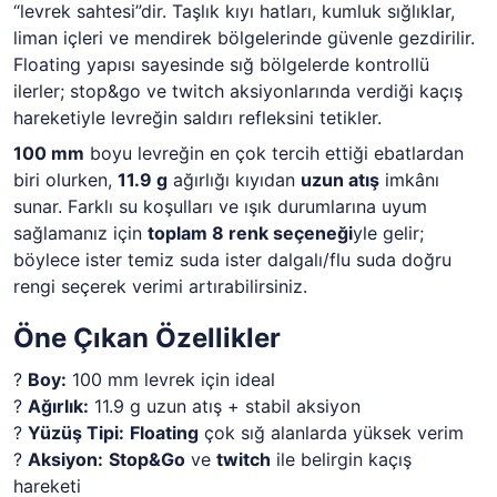
“levrek sahtesi”dir. Taşlık kıyı hatları, kumluk sığlıklar,
liman içleri ve mendirek bölgelerinde güvenle gezdirilir.
Floating yapısı sayesinde sığ bölgelerde kontrollü
ilerler; stop&go ve twitch aksiyonlarında verdiği kaçış
hareketiyle levreğin saldırı refleksini tetikler.
100 mm
boyu levreğin en çok tercih ettiği ebatlardan
biri olurken,
11.9 g
ağırlığı kıyıdan
uzun atış
imkânı
sunar. Farklı su koşulları ve ışık durumlarına uyum
sağlamanız için
toplam 8 renk seçeneği
yle gelir;
böylece ister temiz suda ister dalgalı/flu suda doğru
rengi seçerek verimi artırabilirsiniz.
Öne Çıkan Özellikler
?
Boy:
100 mm levrek için ideal
?
Ağırlık:
11.9 g uzun atış + stabil aksiyon
?
Yüzüş Tipi:
Floating
çok sığ alanlarda yüksek verim
?
Aksiyon:
Stop&Go
ve
twitch
ile belirgin kaçış
hareketi