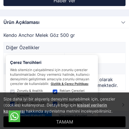
Haber Ver
Ürün Açıklaması
Kendo Anchor Melek Göz 500 gr
Diğer Özellikler
Stok Kodu
100471-75
Çerez Tercihleri
Marka
KENDO
Web sitemizin çalışabilmesi için zorunlu çerezler
kullanılmaktadır. Onay vermeniz halinde, kullanıcı
Stok Durumu
Bu ürün geçici olarak
deneyimini geliştirmek amacıyla zorunlu olmayan
çerezler de kullanılabilir.
Gizlilik & Çerez Politikası
temin edilememektedir.
Zorunlu & Analitik
Reklam Çerezleri
Çerezler
Size daha iyi bir alışveriş deneyimi sunabilmek için, çerezler
Kullanıcı Verisi (Ads)
Kişiselleştirme
Ürün Yorumları
(cookies) kullanıyoruz. Detaylı bilgi için
kişisel verilerin
korunması
hakkında aydınlatma metnini inceleyebilirsiniz.
Tümünü Kabul Et
Seçimleri Kaydet
TAMAM
®
PlatinMarket
E-Ticaret Sistemi
İle Hazırlanmıştır.