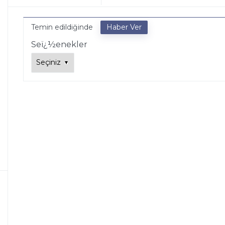
Temin edildiğinde
Seï¿½enekler