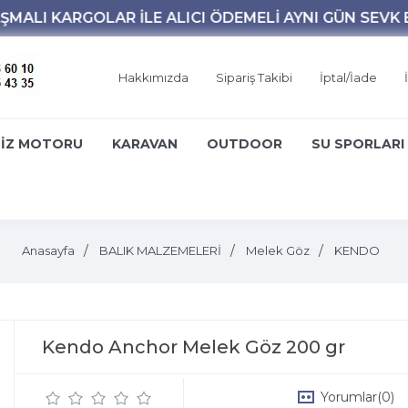
Hakkımızda
Sipariş Takibi
İptal/İade
İZ MOTORU
KARAVAN
OUTDOOR
SU SPORLARI
Anasayfa
BALIK MALZEMELERİ
Melek Göz
KENDO
Kendo Anchor Melek Göz 200 gr
Yorumlar
(0)