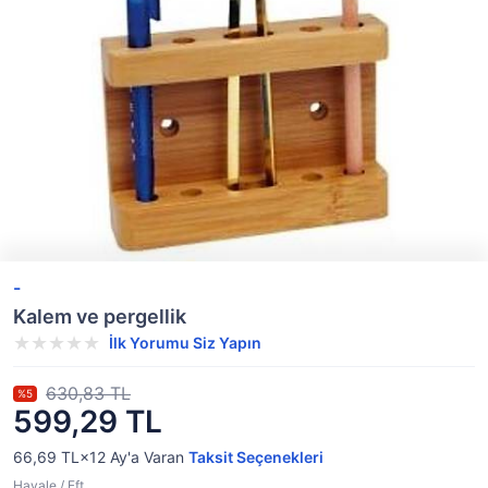
-
Kalem ve pergellik
İlk Yorumu Siz Yapın
630,83 TL
%5
599,29 TL
66,69 TL×12
Ay'a Varan
Taksit Seçenekleri
Havale / Eft