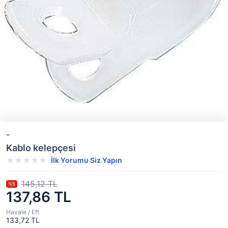
-
Kablo kelepçesi
İlk Yorumu Siz Yapın
145,12 TL
%5
137,86 TL
Havale / Eft
133,72 TL