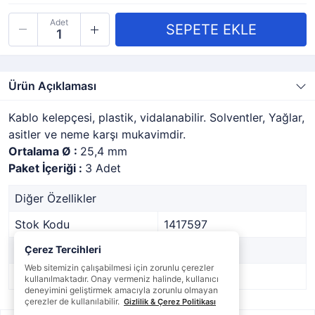
Adet
Ürün Açıklaması
Kablo kelepçesi, plastik, vidalanabilir. Solventler, Yağlar,
asitler ve neme karşı mukavimdir.
Ortalama Ø :
25,4 mm
Paket İçeriği :
3 Adet
Diğer Özellikler
Stok Kodu
1417597
Marka
Çerez Tercihleri
-
Web sitemizin çalışabilmesi için zorunlu çerezler
Stok Durumu
Var
kullanılmaktadır. Onay vermeniz halinde, kullanıcı
deneyimini geliştirmek amacıyla zorunlu olmayan
çerezler de kullanılabilir.
Gizlilik & Çerez Politikası