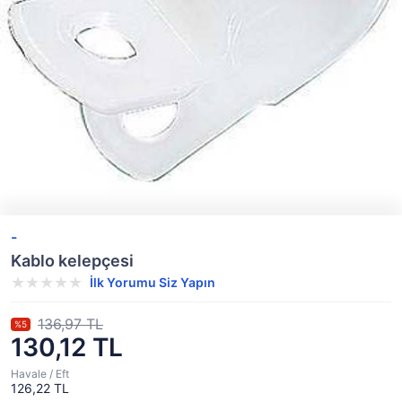
-
Kablo kelepçesi
İlk Yorumu Siz Yapın
136,97 TL
%5
130,12 TL
Havale / Eft
126,22 TL