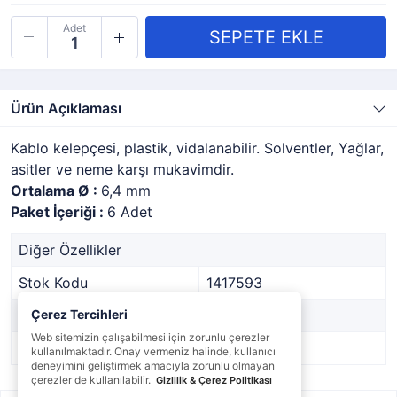
Adet
Ürün Açıklaması
Kablo kelepçesi, plastik, vidalanabilir. Solventler, Yağlar,
asitler ve neme karşı mukavimdir.
Ortalama Ø :
6,4 mm
Paket İçeriği :
6 Adet
Diğer Özellikler
Stok Kodu
1417593
Marka
Çerez Tercihleri
-
Web sitemizin çalışabilmesi için zorunlu çerezler
Stok Durumu
Var
kullanılmaktadır. Onay vermeniz halinde, kullanıcı
deneyimini geliştirmek amacıyla zorunlu olmayan
çerezler de kullanılabilir.
Gizlilik & Çerez Politikası