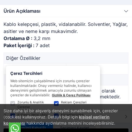
Ürün Açıklaması
Kablo kelepçesi, plastik, vidalanabilir. Solventler, Yağlar,
asitler ve neme karşı mukavimdir.
Ortalama Ø :
3,2 mm
Paket İçeriği :
7 adet
Diğer Özellikler
Stok Kodu
1417591
Çerez Tercihleri
Marka
-
Web sitemizin çalışabilmesi için zorunlu çerezler
kullanılmaktadır. Onay vermeniz halinde, kullanıcı
Stok Durumu
Bu ürün geçici olarak
deneyimini geliştirmek amacıyla zorunlu olmayan
çerezler de kullanılabilir.
Gizlilik & Çerez Politikası
temin edilememektedir.
Zorunlu & Analitik
Reklam Çerezleri
Çerezler
Size daha iyi bir alışveriş deneyimi sunabilmek için, çerezler
Kullanıcı Verisi (Ads)
Kişiselleştirme
Ürün Yorumları
(cookies) kullanıyoruz. Detaylı bilgi için
kişisel verilerin
korunması
hakkında aydınlatma metnini inceleyebilirsiniz.
Tümünü Kabul Et
Seçimleri Kaydet