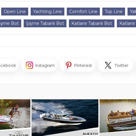
Open Line
Yachting Line
Comfort Line
Top Line
Ya
işme Bot
Şişme Tabanlı Bot
Katlanır Tabanlı Bot
Katlanır
acebook
İnstagram
Pinterest
Twitter