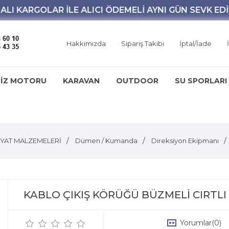
Hakkımızda
Sipariş Takibi
İptal/İade
İZ MOTORU
KARAVAN
OUTDOOR
SU SPORLARI
YAT MALZEMELERİ
Dümen / Kumanda
Direksiyon Ekipmanı
KABLO ÇIKIŞ KÖRÜĞÜ BÜZMELİ CIRTLI
Yorumlar
(0)