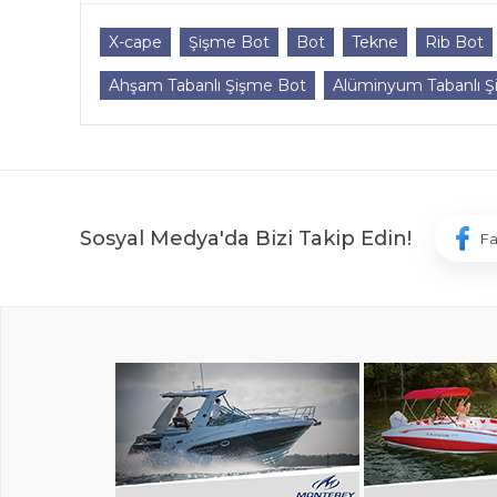
X-cape
Şişme Bot
Bot
Tekne
Rib Bot
Ahşam Tabanlı Şişme Bot
Alüminyum Tabanlı Ş
Sosyal Medya'da Bizi Takip Edin!
F