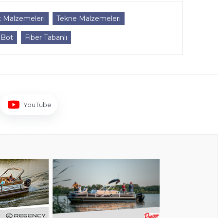
t Malzemeleri
Tekne Malzemeleri
 Bot
Fiber Tabanlı
YouTube