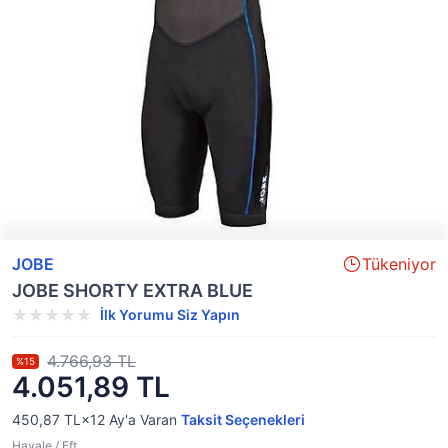
JOBE
Tükeniyor
JOBE SHORTY EXTRA BLUE
İlk Yorumu Siz Yapın
4.766,93 TL
%15
4.051,89 TL
450,87 TL×12
Ay'a Varan
Taksit Seçenekleri
Havale / Eft