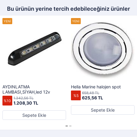
Bu ürünün yerine tercih edebileceğiniz ürünler
AYDINLATMA
Hella Marine halojen spot
LAMBASI,SİYAH,led 12v
658,48 TL
%5
625,56 TL
1.342,56 TL
%10
1.208,30 TL
Sepete Ekle
Sepete Ekle