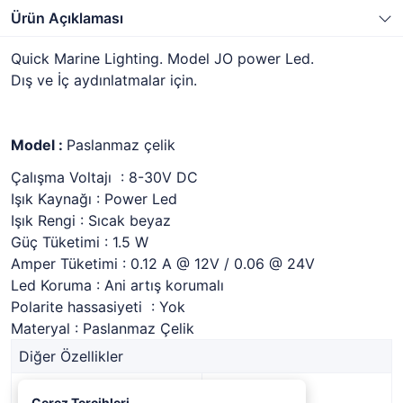
Ürün Açıklaması
Quick Marine Lighting. Model JO power Led.
Dış ve İç aydınlatmalar için.
Model :
Paslanmaz çelik
Çalışma Voltajı : 8-30V DC
Işık Kaynağı : Power Led
Işık Rengi : Sıcak beyaz
Güç Tüketimi : 1.5 W
Amper Tüketimi : 0.12 A @ 12V / 0.06 @ 24V
Led Koruma : Ani artış korumalı
Polarite hassasiyeti : Yok
Materyal : Paslanmaz Çelik
Diğer Özellikler
Stok Kodu
1339612
Çerez Tercihleri