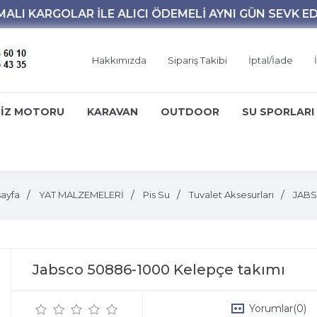
Hakkımızda
Sipariş Takibi
İptal/İade
İZ MOTORU
KARAVAN
OUTDOOR
SU SPORLARI
ayfa
YAT MALZEMELERİ
Pis Su
Tuvalet Aksesurları
JAB
Jabsco 50886-1000 Kelepçe takımı
Yorumlar
(0)