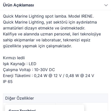
Ürün Açıklaması
Quick Marine Lighting spot lamba. Model IRENE.
Quick Marine Lighting, yat sektörü için aydınlatma
armatürleri dizayn etmekte ve üretmektedir.
Kalifiye ve alanında uzman personel, ileri teknolojiye
sahip ekipmanlar ve laboratuar, teknenizi eşsiz
güzellikte yapmak için çalışmaktadır.
Kırmızı ledli
Işık Kaynağı : LED
Çalışma Voltajı : 10-30V DC
Enerji Tüketimi : 0,24 W @ 12 V / 0,48 W @ 24 V
IP 65
Diğer Özellikler
Stok Kodu
1339538
Çerez Tercihleri