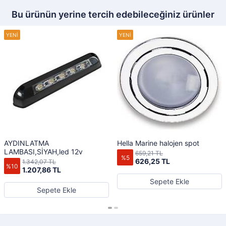
Bu ürünün yerine tercih edebileceğiniz ürünler
AYDINLATMA
Hella Marine halojen spot
LAMBASI,SİYAH,led 12v
659,21 TL
%5
626,25 TL
1.342,07 TL
%10
1.207,86 TL
Sepete Ekle
Sepete Ekle