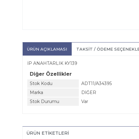
ÜRÜN AÇIKLAMASI
TAKSIT / ÖDEME SEÇENEKL
İP ANAHTARLIK KY139
Diğer Özellikler
Stok Kodu
ADT11/A34395
Marka
DİĞER
Stok Durumu
Var
ÜRÜN ETIKETLERI