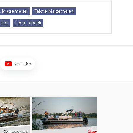
t Malzemeleri
Tekne Malzemeleri
 Bot
Fiber Tabanlı
YouTube