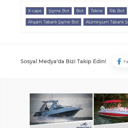
X-cape
Şişme Bot
Bot
Tekne
Rib Bot
Ahşam Tabanlı Şişme Bot
Alüminyum Tabanlı Ş
Sosyal Medya'da Bizi Takip Edin!
F