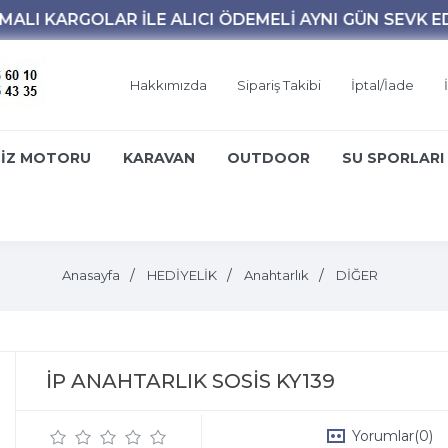
Hakkımızda
Sipariş Takibi
İptal/İade
İZ MOTORU
KARAVAN
OUTDOOR
SU SPORLARI
Anasayfa
HEDİYELİK
Anahtarlık
DİĞER
İP ANAHTARLIK SOSİS KY139
Yorumlar
(0)