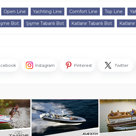
Open Line
Yachting Line
Comfort Line
Top Line
Ya
işme Bot
Şişme Tabanlı Bot
Katlanır Tabanlı Bot
Katlanır
acebook
İnstagram
Pinterest
Twitter