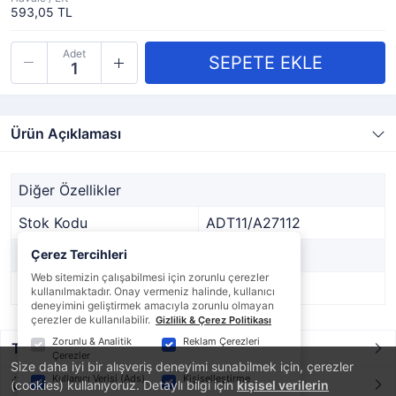
593,05 TL
Adet
Ürün Açıklaması
Diğer Özellikler
Stok Kodu
ADT11/A27112
Marka
Çerez Tercihleri
DİĞER
Web sitemizin çalışabilmesi için zorunlu çerezler
Stok Durumu
Var
kullanılmaktadır. Onay vermeniz halinde, kullanıcı
deneyimini geliştirmek amacıyla zorunlu olmayan
çerezler de kullanılabilir.
Gizlilik & Çerez Politikası
Zorunlu & Analitik
Reklam Çerezleri
Taksit / Ödeme Seçenekleri
Çerezler
Size daha iyi bir alışveriş deneyimi sunabilmek için, çerezler
Kullanıcı Verisi (Ads)
Kişiselleştirme
Ürün Yorumları
(cookies) kullanıyoruz. Detaylı bilgi için
kişisel verilerin