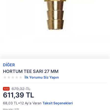
DİĞER
HORTUM TEE SARI 27 MM
İlk Yorumu Siz Yapın
679,32 TL
%10
611,39 TL
68,03 TL×12
Ay'a Varan
Taksit Seçenekleri
Havale / Eft