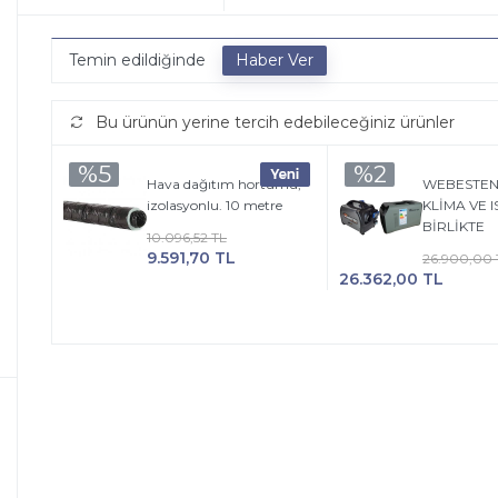
Temin edildiğinde
Bu ürünün yerine tercih edebileceğiniz ürünler
%5
%2
Hava dağıtım hortumu,
WEBESTEN
izolasyonlu. 10 metre
KLİMA VE IS
BİRLİKTE
10.096,52 TL
9.591,70 TL
26.900,00 
26.362,00 TL