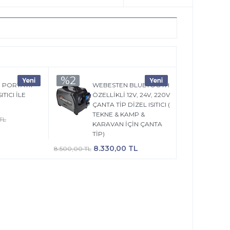
%2
 PORTATİF
WEBESTEN BLUETOOTH
ITICI İLE
ÖZELLİKLİ 12V, 24V, 220V
ÇANTA TİP DİZEL ISITICI (
TEKNE & KAMP &
TL
KARAVAN İÇİN ÇANTA
TİP)
8.330,00 TL
8.500,00 TL