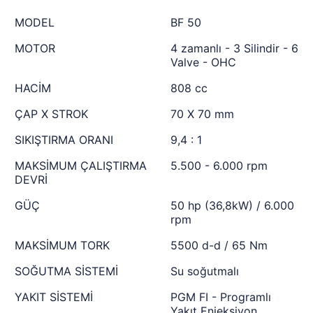
MODEL
BF 50
MOTOR
4 zamanlı - 3 Silindir - 6
Valve - OHC
HACİM
808 cc
ÇAP X STROK
70 X 70 mm
SIKIŞTIRMA ORANI
9,4 : 1
MAKSİMUM ÇALIŞTIRMA
5.500 - 6.000 rpm
DEVRİ
GÜÇ
50 hp (36,8kW) / 6.000
rpm
MAKSİMUM TORK
5500 d-d / 65 Nm
SOĞUTMA SİSTEMİ
Su soğutmalı
YAKIT SİSTEMİ
PGM FI - Programlı
Yakıt Enjeksiyon