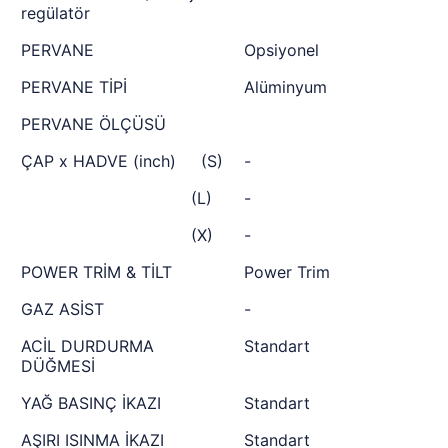
regülatör
PERVANE
Opsiyonel
PERVANE TİPİ
Alüminyum
PERVANE ÖLÇÜSÜ
ÇAP x HADVE (inch) (S)
-
(L)
-
(X)
-
POWER TRİM & TİLT
Power Trim
GAZ ASİST
-
ACİL DURDURMA
Standart
DÜĞMESİ
YAĞ BASINÇ İKAZI
Standart
AŞIRI ISINMA İKAZI
Standart