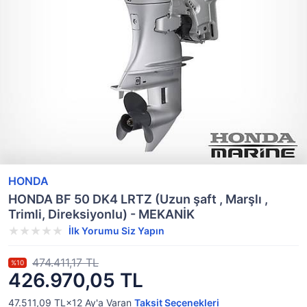
HONDA
HONDA BF 50 DK4 LRTZ (Uzun şaft , Marşlı ,
Trimli, Direksiyonlu) - MEKANİK
İlk Yorumu Siz Yapın
474.411,17 TL
%10
426.970,05 TL
47.511,09 TL×12
Ay'a Varan
Taksit Seçenekleri