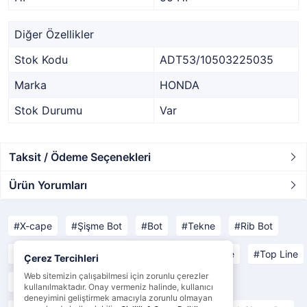
Diğer Özellikler
Stok Kodu
ADT53/10503225035
Marka
HONDA
Stok Durumu
Var
Taksit / Ödeme Seçenekleri
Ürün Yorumları
X-cape
Şişme Bot
Bot
Tekne
Rib Bot
Open Line
Yachting Line
Comfort Line
Top Line
Çerez Tercihleri
Web sitemizin çalışabilmesi için zorunlu çerezler
Yat Malzemeleri
Tekne Malzemeleri
kullanılmaktadır. Onay vermeniz halinde, kullanıcı
deneyimini geliştirmek amacıyla zorunlu olmayan