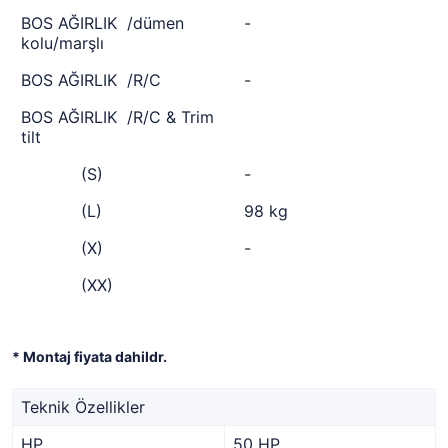
BOS AĞIRLIK /dümen
-
kolu/marşlı
BOS AĞIRLIK /R/C
-
BOS AĞIRLIK /R/C & Trim
tilt
(S)
-
(L)
98 kg
(X)
-
(XX)
* Montaj fiyata dahildr.
Teknik Özellikler
HP
50 HP