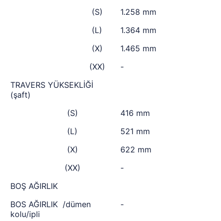
(S)
1.258 mm
(L)
1.364 mm
(X)
1.465 mm
(XX)
-
TRAVERS YÜKSEKLİĞİ
(şaft)
(S)
416 mm
(L)
521 mm
(X)
622 mm
(XX)
-
BOŞ AĞIRLIK
BOS AĞIRLIK /dümen
-
kolu/ipli