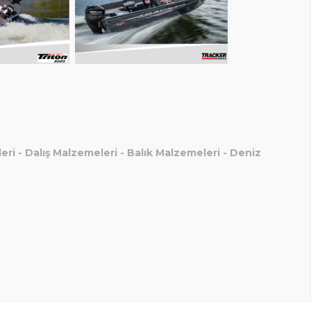
eri
-
Dalış Malzemeleri
-
Balık Malzemeleri
-
Deniz