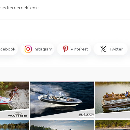
in edilememektedir.
acebook
İnstagram
Pinterest
Twitter