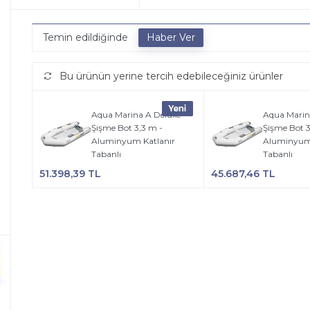
Temin edildiğinde
Bu ürünün yerine tercih edebileceğiniz ürünler
Aqua Marina A Deluxe
Aqua Marin
Şişme Bot 3,3 m -
Şişme Bot 
Aluminyum Katlanır
Aluminyum 
Tabanlı
Tabanlı
51.398,39 TL
45.687,46 TL