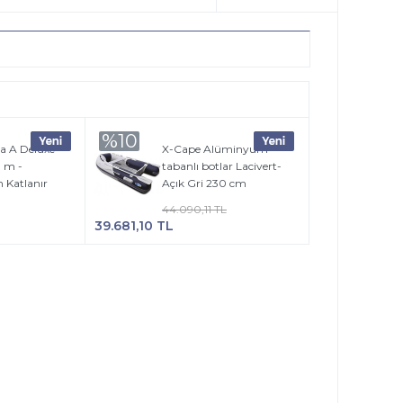
%10
a A Deluxe
X-Cape Alüminyum
3 m -
tabanlı botlar Lacivert-
Katlanır
Açık Gri 230 cm
44.090,11 TL
39.681,10 TL