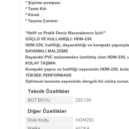
* Şişirme pompası
* Tamir Kiti
* Kürek
* Taşıma Çantası
"Hafif ve Pratik Deniz Maceralarınız İçin!"
GÜÇLÜ VE KULLANIŞLI: HDM-230
HDM-230, hafifliği, dayanıklılığı ve kompakt yapısıyla
DAYANIKLI MALZEME
Dayanıklı PVC malzemeden üretilmiş olan HDM-230, uzu
KOLAY TAŞIMA
Kompakt yapısı ve hafifliği sayesinde HDM-230, kolayc
YÜKSEK PERFORMANS
Optimum tasarımı sayesinde dengeli bir sürüş sunar.
Teknik Özellikler
BOT BOYU
230 CM
Diğer Özellikler
Stok Kodu
HDM230
Marka
HIDEA