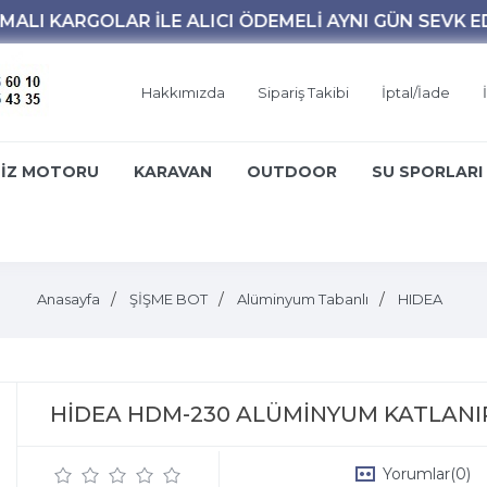
Hakkımızda
Sipariş Takibi
İptal/İade
İZ MOTORU
KARAVAN
OUTDOOR
SU SPORLARI
Anasayfa
ŞİŞME BOT
Alüminyum Tabanlı
HIDEA
HİDEA HDM-230 ALÜMİNYUM KATLANIR 
Yorumlar
(0)