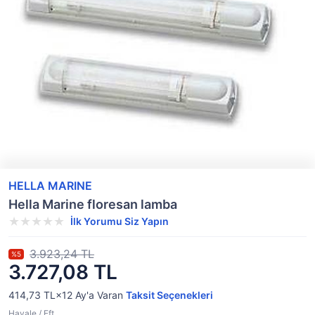
HELLA MARINE
Hella Marine floresan lamba
İlk Yorumu Siz Yapın
3.923,24 TL
%5
3.727,08 TL
414,73 TL×12
Ay'a Varan
Taksit Seçenekleri
Havale / Eft