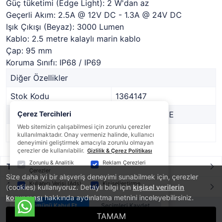
Güç tüketimi (Edge Light): 2 W'dan az
Geçerli Akım: 2.5A @ 12V DC - 1.3A @ 24V DC
Işık Çıkışı (Beyaz): 3000 Lumen
Kablo: 2.5 metre kalaylı marin kablo
Çap: 95 mm
Koruma Sınıfı: IP68 / IP69
Diğer Özellikler
Stok Kodu
1364147
Marka
Çerez Tercihleri
HELLA MARINE
Web sitemizin çalışabilmesi için zorunlu çerezler
Stok Durumu
Var
kullanılmaktadır. Onay vermeniz halinde, kullanıcı
deneyimini geliştirmek amacıyla zorunlu olmayan
çerezler de kullanılabilir.
Gizlilik & Çerez Politikası
Zorunlu & Analitik
Reklam Çerezleri
Taksit / Ödeme Seçenekleri
Çerezler
Size daha iyi bir alışveriş deneyimi sunabilmek için, çerezler
Kullanıcı Verisi (Ads)
Kişiselleştirme
Ürün Yorumları
(cookies) kullanıyoruz. Detaylı bilgi için
kişisel verilerin
korunması
hakkında aydınlatma metnini inceleyebilirsiniz.
Tümünü Kabul Et
Seçimleri Kaydet
TAMAM
®
PlatinMarket
E-Ticaret Sistemi
İle Hazırlanmıştır.