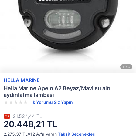
HELLA MARINE
Hella Marine Apelo A2 Beyaz/Mavi su altı
aydınlatma lambası
İlk Yorumu Siz Yapın
21.524,44 TL
%5
20.448,21 TL
2.275,37 TL×12
Ay'a Varan
Taksit Seçenekleri