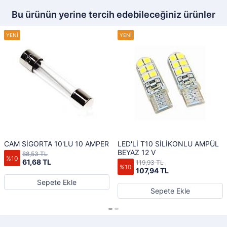
Bu ürünün yerine tercih edebileceğiniz ürünler
CAM SİGORTA 10'LU 10 AMPER
LED'Lİ T10 SİLİKONLU AMPÜL
BEYAZ 12 V
68,53 TL
%10
61,68 TL
119,93 TL
%10
107,94 TL
Sepete Ekle
Sepete Ekle