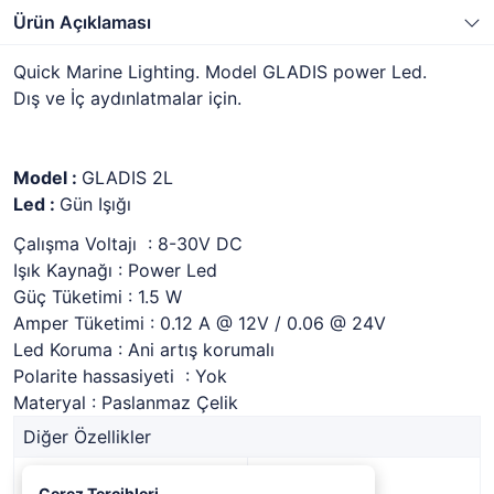
Ürün Açıklaması
Quick Marine Lighting. Model GLADIS power Led.
Dış ve İç aydınlatmalar için.
Model :
GLADIS 2L
Led :
Gün Işığı
Çalışma Voltajı : 8-30V DC
Işık Kaynağı : Power Led
Güç Tüketimi : 1.5 W
Amper Tüketimi : 0.12 A @ 12V / 0.06 @ 24V
Led Koruma : Ani artış korumalı
Polarite hassasiyeti : Yok
Materyal : Paslanmaz Çelik
Diğer Özellikler
Stok Kodu
1339826
Çerez Tercihleri