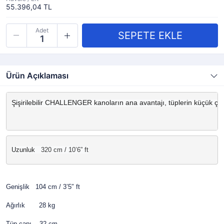
55.396,04 TL
Adet
Ürün Açıklaması
Şişirilebilir CHALLENGER kanoların ana avantajı, tüplerin küçük çap
Uzunluk 
  320 cm / 10’6” ft
Genişlik 104 cm / 3’5″ ft
Ağırlık 28 kg
Tüp çapı 32 cm