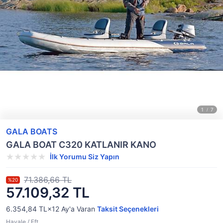
GALA BOATS
GALA BOAT C320 KATLANIR KANO
İlk Yorumu Siz Yapın
71.386,66 TL
%20
57.109,32 TL
6.354,84 TL×12
Ay'a Varan
Taksit Seçenekleri
Havale / Eft