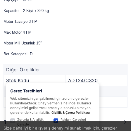
Kapasite 2 Kişi. / 320 kg
Motor Tavsiye 3 HP
Max Motor 4 HP
Motor Mili Uzunluk 15″
Bot Kategorisi: D
Diğer Özellikler
Stok Kodu
ADT24/C320
Marka
Çerez Tercihleri
GALA BOATS
Web sitemizin çalışabilmesi için zorunlu çerezler
Stok Durumu
Var
kullanılmaktadır. Onay vermeniz halinde, kullanıcı
deneyimini geliştirmek amacıyla zorunlu olmayan
çerezler de kullanılabilir.
Gizlilik & Çerez Politikası
Zorunlu & Analitik
Reklam Çerezleri
Taksit / Ödeme Seçenekleri
Çerezler
Size daha iyi bir alışveriş deneyimi sunabilmek için, çerezler