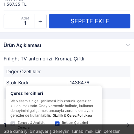
1.567,35 TL
Adet
Ürün Açıklaması
Frilight TV anten prizi. Kromaj. Çiftli.
Diğer Özellikler
Stok Kodu
1436476
Marka
Çerez Tercihleri
-
Web sitemizin çalışabilmesi için zorunlu çerezler
Stok Durumu
Var
kullanılmaktadır. Onay vermeniz halinde, kullanıcı
deneyimini geliştirmek amacıyla zorunlu olmayan
çerezler de kullanılabilir.
Gizlilik & Çerez Politikası
Zorunlu & Analitik
Reklam Çerezleri
Taksit / Ödeme Seçenekleri
Çerezler
Size daha iyi bir alışveriş deneyimi sunabilmek için, çerezler