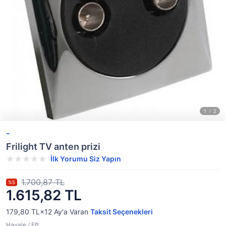
-
Frilight TV anten prizi
İlk Yorumu Siz Yapın
1.700,87 TL
%5
1.615,82 TL
179,80 TL×12
Ay'a Varan
Taksit Seçenekleri
Havale / Eft