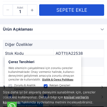
Adet
Ürün Açıklaması
Diğer Özellikler
Stok Kodu
ADT11/A22538
Marka
Çerez Tercihleri
DİĞER
Web sitemizin çalışabilmesi için zorunlu çerezler
Stok Durumu
Var
kullanılmaktadır. Onay vermeniz halinde, kullanıcı
deneyimini geliştirmek amacıyla zorunlu olmayan
çerezler de kullanılabilir.
Gizlilik & Çerez Politikası
Zorunlu & Analitik
Reklam Çerezleri
Taksit / Ödeme Seçenekleri
Çerezler
Size daha iyi bir alışveriş deneyimi sunabilmek için, çerezler
Kullanıcı Verisi (Ads)
Kişiselleştirme
Ürün Yorumları
(cookies) kullanıyoruz. Detaylı bilgi için
kişisel verilerin
korunması
hakkında aydınlatma metnini inceleyebilirsiniz.
Tümünü Kabul Et
Seçimleri Kaydet