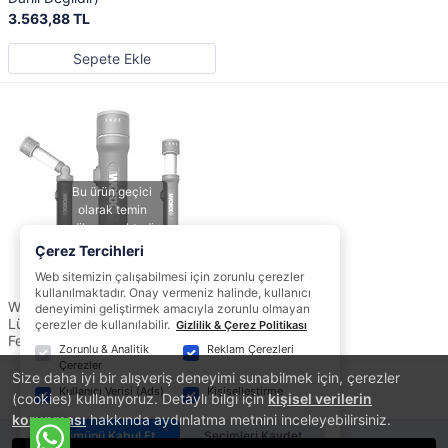
3.563,88 TL
Sepete Ekle
Çerez Tercihleri
Web sitemizin çalışabilmesi için zorunlu çerezler
kullanılmaktadır. Onay vermeniz halinde, kullanıcı
WORX WX027.9 20Volt 510
deneyimini geliştirmek amacıyla zorunlu olmayan
Lümen Çok Fonksiyonlu Led
çerezler de kullanılabilir.
Gizlilik & Çerez Politikası
Fener (Akü Dahil Değildir)
Zorunlu & Analitik
Reklam Çerezleri
Çerezler
Size daha iyi bir alışveriş deneyimi sunabilmek için, çerezler
1
Kullanıcı Verisi (Ads)
Kişiselleştirme
(cookies) kullanıyoruz. Detaylı bilgi için
kişisel verilerin
korunması
hakkında aydınlatma metnini inceleyebilirsiniz.
Tümünü Kabul Et
Seçimleri Kaydet