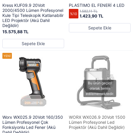
Kress KUF09.9 20Volt
PLASTIMO EL FENERİ 4 LED
2000/4500 Lümen Profesyonel
1.582,11 TL
%10
Kule Tipi Teleskopik Katlanabilir
1.423,90 TL
LED Projektör (Akü Dahil
Değildir)
Sepete Ekle
15.575,88 TL
Sepete Ekle
Worx WX025.9 20Volt 160/350
WORX WX026.9 20Volt 1500
Lümen Profesyonel Çok
Lümen Profesyonel Led
Fonksiyonlu Led Fener (Akü
Projektör (Akü Dahil Değildir)
Dahil Değildir)