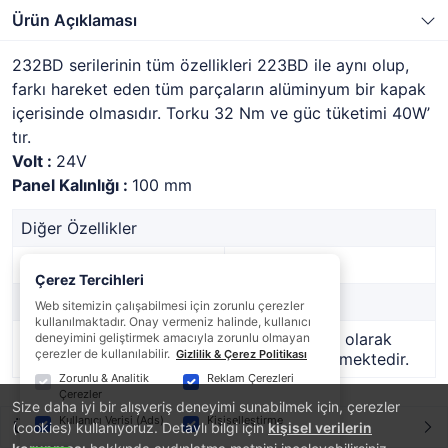
Ürün Açıklaması
232BD serilerinin tüm özellikleri 223BD ile aynı olup,
farkı hareket eden tüm parçaların alüminyum bir kapak
içerisinde olmasıdır. Torku 32 Nm ve güc tüketimi 40W’
tır.
Volt :
24V
Panel Kalınlığı :
100 mm
Diğer Özellikler
Stok Kodu
1908309
Çerez Tercihleri
Marka
-
Web sitemizin çalışabilmesi için zorunlu çerezler
kullanılmaktadır. Onay vermeniz halinde, kullanıcı
Stok Durumu
Bu ürün geçici olarak
deneyimini geliştirmek amacıyla zorunlu olmayan
çerezler de kullanılabilir.
Gizlilik & Çerez Politikası
temin edilememektedir.
Zorunlu & Analitik
Reklam Çerezleri
Çerezler
Size daha iyi bir alışveriş deneyimi sunabilmek için, çerezler
Kullanıcı Verisi (Ads)
Kişiselleştirme
Ürün Yorumları
(cookies) kullanıyoruz. Detaylı bilgi için
kişisel verilerin