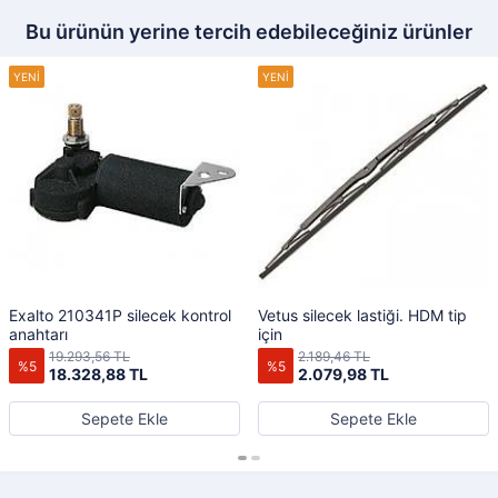
Bu ürünün yerine tercih edebileceğiniz ürünler
Exalto 210341P silecek kontrol
Vetus silecek lastiği. HDM tip
anahtarı
için
19.293,56 TL
2.189,46 TL
%5
%5
18.328,88 TL
2.079,98 TL
Sepete Ekle
Sepete Ekle