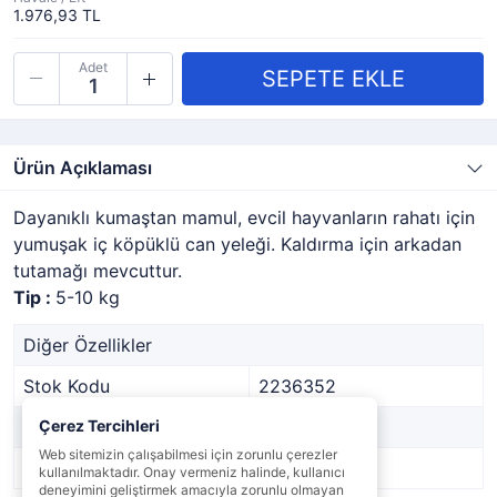
1.976,93 TL
Adet
Ürün Açıklaması
Dayanıklı kumaştan mamul, evcil hayvanların rahatı için
yumuşak iç köpüklü can yeleği. Kaldırma için arkadan
tutamağı mevcuttur.
Tip :
5-10 kg
Diğer Özellikler
Stok Kodu
2236352
Marka
Çerez Tercihleri
-
Web sitemizin çalışabilmesi için zorunlu çerezler
Stok Durumu
Var
kullanılmaktadır. Onay vermeniz halinde, kullanıcı
deneyimini geliştirmek amacıyla zorunlu olmayan