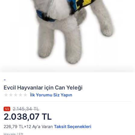
-
Evcil Hayvanlar için Can Yeleği
İlk Yorumu Siz Yapın
2.145,34 TL
%5
2.038,07 TL
226,79 TL×12
Ay'a Varan
Taksit Seçenekleri
Havale / Eft