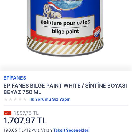
EPİFANES
EPIFANES BILGE PAINT WHITE / SİNTİNE BOYASI
BEYAZ 750 ML.
İlk Yorumu Siz Yapın
1.897,75 TL
%10
1.707,97 TL
190,05 TL×12
Ay'a Varan
Taksit Seçenekleri