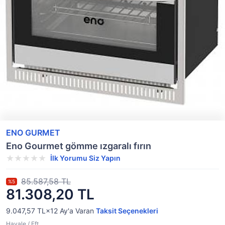
ENO GURMET
Eno Gourmet gömme ızgaralı fırın
İlk Yorumu Siz Yapın
85.587,58 TL
%5
81.308,20 TL
9.047,57 TL×12
Ay'a Varan
Taksit Seçenekleri
Havale / Eft