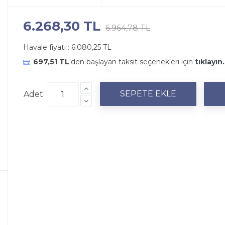
6.268,30 TL
6.964,78 TL
Havale fiyatı :
6.080,25 TL
697,51 TL
'den başlayan taksit seçenekleri için
tıklayın.
Adet