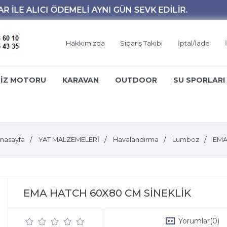
Hakkımızda
Sipariş Takibi
İptal/İade
İZ MOTORU
KARAVAN
OUTDOOR
SU SPORLARI
nasayfa
YAT MALZEMELERİ
Havalandırma
Lumboz
EM
EMA HATCH 60X80 CM SİNEKLİK
Yorumlar
(0)