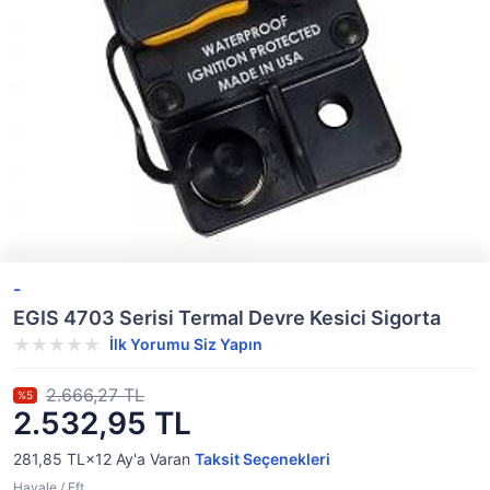
-
EGIS 4703 Serisi Termal Devre Kesici Sigorta
İlk Yorumu Siz Yapın
2.666,27 TL
%5
2.532,95 TL
281,85 TL×12
Ay'a Varan
Taksit Seçenekleri
Havale / Eft