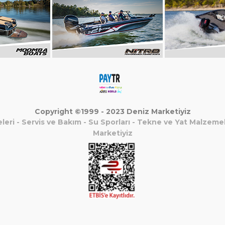
Copyright ©1999 - 2023 Deniz Marketiyiz
leri
-
Servis ve Bakım
-
Su Sporları
-
Tekne ve Yat Malzemel
Marketiyiz