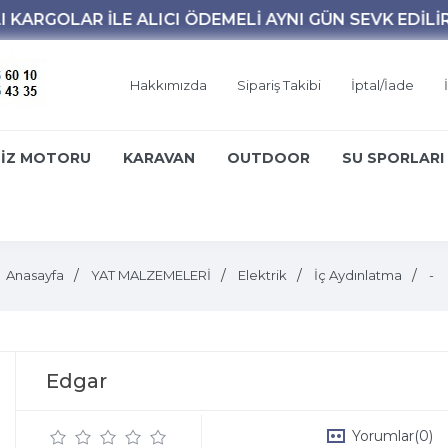
Hakkımızda
Sipariş Takibi
İptal/İade
İZ MOTORU
KARAVAN
OUTDOOR
SU SPORLARI
Anasayfa
YAT MALZEMELERİ
Elektrik
İç Aydınlatma
-
Edgar
Yorumlar
(0)