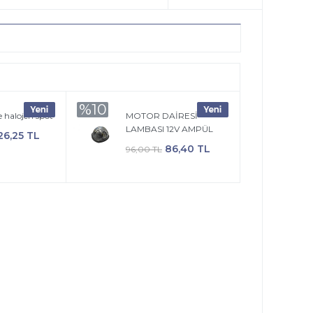
%10
e halojen spot
MOTOR DAİRESİ
LAMBASI 12V AMPÜL
26,25 TL
86,40 TL
96,00 TL