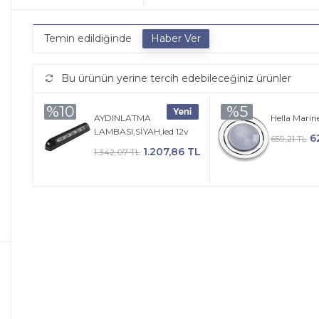
Temin edildiğinde
Bu ürünün yerine tercih edebileceğiniz ürünler
%10
%5
AYDINLATMA
Hella Marin
LAMBASI,SİYAH,led 12v
6
659,21 TL
1.207,86 TL
1.342,07 TL