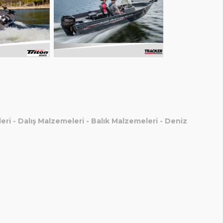
eri
-
Dalış Malzemeleri
-
Balık Malzemeleri
-
Deniz