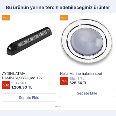
Bu ürünün yerine tercih edebileceğiniz ürünler
AYDINLATMA
Hella Marine halojen spot
LAMBASI,SİYAH,led 12v
658,48 TL
%5
625,56 TL
1.342,56 TL
%10
1.208,30 TL
Sepete Ekle
Sepete Ekle