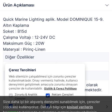
Ürün Açıklaması
Quick Marine Lighting aplik. Model DOMINIQUE 15-9.
Altın Kaplama
Soket : B15d
Çalışma Voltajı : 12-24V DC
Maksimum Güç : 20W
Materyal : Pirinç-Linen
Diğer Özellikler
Stok Kodu
1339370
Çerez Tercihleri
Marka
-
Web sitemizin çalışabilmesi için zorunlu çerezler
kullanılmaktadır. Onay vermeniz halinde, kullanıcı
Stok Durumu
Bu ürün geçici olarak
deneyimini geliştirmek amacıyla zorunlu olmayan
çerezler de kullanılabilir.
Gizlilik & Çerez Politikası
temin edilememektedir.
Zorunlu & Analitik
Reklam Çerezleri
Çerezler
Size daha iyi bir alışveriş deneyimi sunabilmek için, çerezler
Kullanıcı Verisi (Ads)
Kişiselleştirme
Ürün Yorumları
(cookies) kullanıyoruz. Detaylı bilgi için
kişisel verilerin