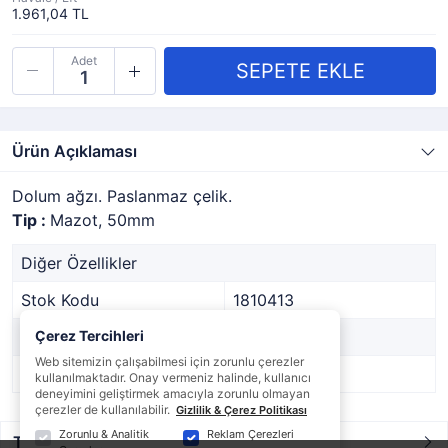
1.961,04 TL
Adet
Ürün Açıklaması
Dolum ağzı. Paslanmaz çelik.
Tip :
Mazot, 50mm
Diğer Özellikler
Stok Kodu
1810413
Marka
Çerez Tercihleri
-
Web sitemizin çalışabilmesi için zorunlu çerezler
Stok Durumu
Var
kullanılmaktadır. Onay vermeniz halinde, kullanıcı
deneyimini geliştirmek amacıyla zorunlu olmayan
çerezler de kullanılabilir.
Gizlilik & Çerez Politikası
Zorunlu & Analitik
Reklam Çerezleri
Taksit / Ödeme Seçenekleri