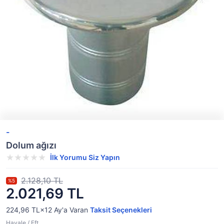
-
Dolum ağızı
İlk Yorumu Siz Yapın
2.128,10 TL
%5
2.021,69 TL
224,96 TL×12
Ay'a Varan
Taksit Seçenekleri
Havale / Eft