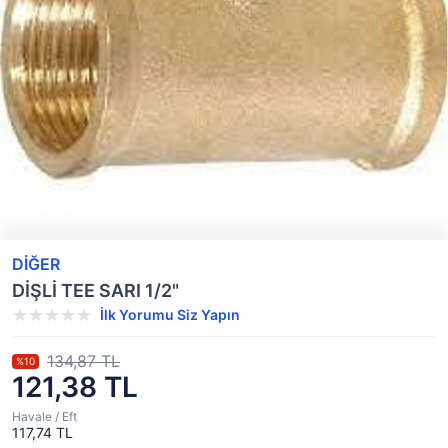
DİĞER
DİŞLİ TEE SARI 1/2"
İlk Yorumu Siz Yapın
134,87 TL
%10
121,38 TL
Havale / Eft
117,74 TL