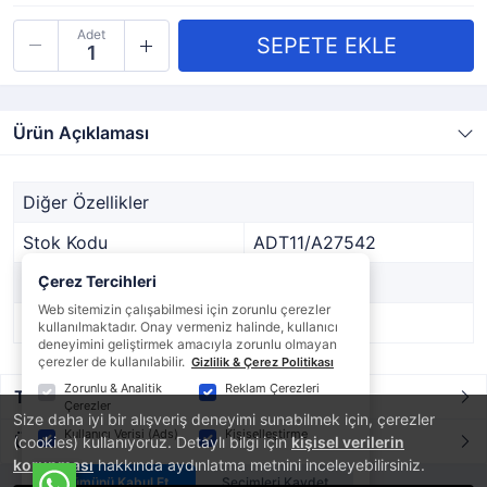
Adet
Ürün Açıklaması
Diğer Özellikler
Stok Kodu
ADT11/A27542
Marka
Çerez Tercihleri
DİĞER
Web sitemizin çalışabilmesi için zorunlu çerezler
Stok Durumu
Var
kullanılmaktadır. Onay vermeniz halinde, kullanıcı
deneyimini geliştirmek amacıyla zorunlu olmayan
çerezler de kullanılabilir.
Gizlilik & Çerez Politikası
Zorunlu & Analitik
Reklam Çerezleri
Taksit / Ödeme Seçenekleri
Çerezler
Size daha iyi bir alışveriş deneyimi sunabilmek için, çerezler
Kullanıcı Verisi (Ads)
Kişiselleştirme
Ürün Yorumları
(cookies) kullanıyoruz. Detaylı bilgi için
kişisel verilerin
korunması
hakkında aydınlatma metnini inceleyebilirsiniz.
Tümünü Kabul Et
Seçimleri Kaydet