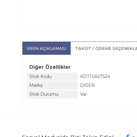
ÜRÜN AÇIKLAMASI
TAKSIT / ÖDEME SEÇENEKL
Diğer Özellikler
Stok Kodu
ADT11/A27524
Marka
DİĞER
Stok Durumu
Var