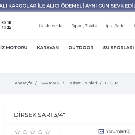
Hakkımızda
Sipariş Takibi
İptal/İade
İZ MOTORU
KARAVAN
OUTDOOR
SU SPORLARI
Anasayfa
KARAVAN
Tesisat Ürünleri
DİĞER
DİRSEK SARI 3/4"
Yorumlar
(0)