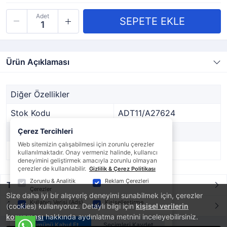
Adet
Ürün Açıklaması
Diğer Özellikler
Stok Kodu
ADT11/A27624
Marka
Çerez Tercihleri
DİĞER
Web sitemizin çalışabilmesi için zorunlu çerezler
Stok Durumu
Var
kullanılmaktadır. Onay vermeniz halinde, kullanıcı
deneyimini geliştirmek amacıyla zorunlu olmayan
çerezler de kullanılabilir.
Gizlilik & Çerez Politikası
Zorunlu & Analitik
Reklam Çerezleri
Taksit / Ödeme Seçenekleri
Çerezler
Size daha iyi bir alışveriş deneyimi sunabilmek için, çerezler
Kullanıcı Verisi (Ads)
Kişiselleştirme
Ürün Yorumları
(cookies) kullanıyoruz. Detaylı bilgi için
kişisel verilerin
korunması
hakkında aydınlatma metnini inceleyebilirsiniz.
Tümünü Kabul Et
Seçimleri Kaydet