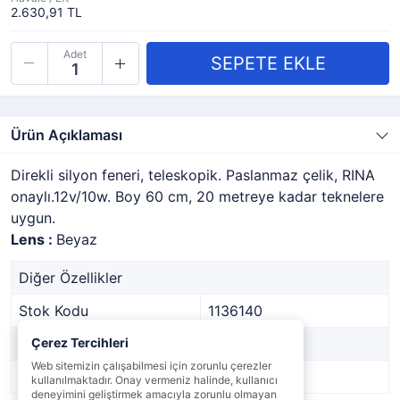
2.630,91 TL
Adet
Ürün Açıklaması
Direkli silyon feneri, teleskopik. Paslanmaz çelik, RINA
onaylı.12v/10w. Boy 60 cm, 20 metreye kadar teknelere
uygun.
Lens :
Beyaz
Diğer Özellikler
Stok Kodu
1136140
Marka
Çerez Tercihleri
-
Web sitemizin çalışabilmesi için zorunlu çerezler
Stok Durumu
Var
kullanılmaktadır. Onay vermeniz halinde, kullanıcı
deneyimini geliştirmek amacıyla zorunlu olmayan