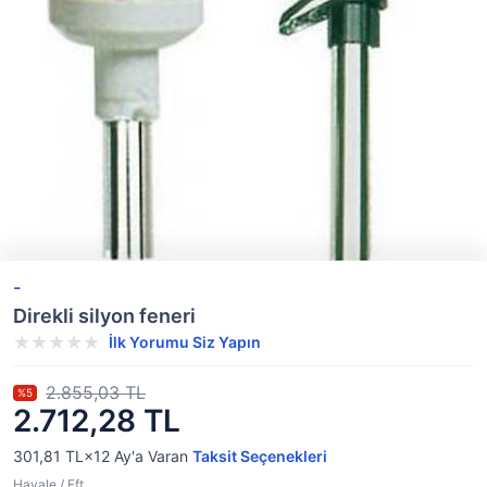
-
Direkli silyon feneri
İlk Yorumu Siz Yapın
2.855,03 TL
%5
2.712,28 TL
301,81 TL×12
Ay'a Varan
Taksit Seçenekleri
Havale / Eft