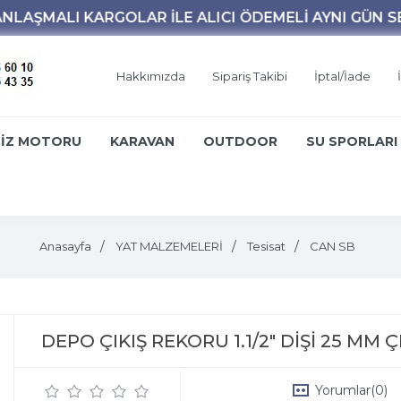
Hakkımızda
Sipariş Takibi
İptal/İade
İZ MOTORU
KARAVAN
OUTDOOR
SU SPORLARI
Anasayfa
YAT MALZEMELERİ
Tesisat
CAN SB
DEPO ÇIKIŞ REKORU 1.1/2" DİŞİ 25 MM Ç
Yorumlar
(0)