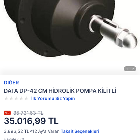
DİĞER
DATA DP-42 CM HİDROLİK POMPA KİLİTLİ
İlk Yorumu Siz Yapın
35.731,63 TL
%2
35.016,99 TL
3.896,52 TL×12
Ay'a Varan
Taksit Seçenekleri
Havale / Eft